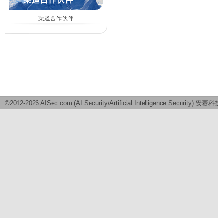
渠道合作伙伴
©2012-2026 AISec.com (AI Security/Artificial Intelligence Securit